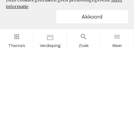
Deze cookies gebruiken geen persoonsgegevens.
Meer
informatie
Akkoord
Thema's
Verdieping
Zoek
Meer
Nieuwsbrief
Schrijf u in voor onze nieuwsupdates en blijf op de hoogte.