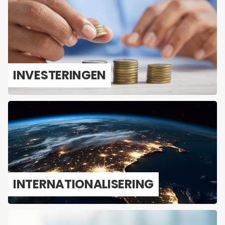
IN­VES­TE­RIN­GEN
IN­TER­NA­TI­O­NA­LI­SE­RING