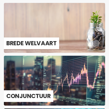
BREDE WEL­VAART
CON­JUNC­TUUR