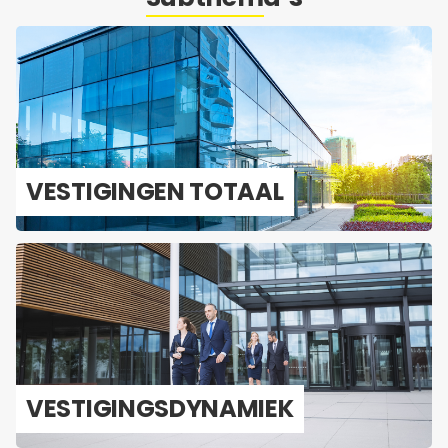
VES­TI­GIN­GEN TO­TAAL
VES­TI­GINGS­DY­NA­MIEK