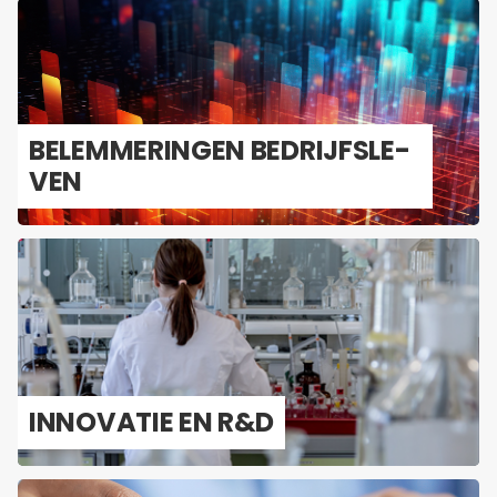
BE­LEM­ME­RIN­GEN BE­DRIJFS­LE­
VEN
IN­NO­VA­TIE EN R&D