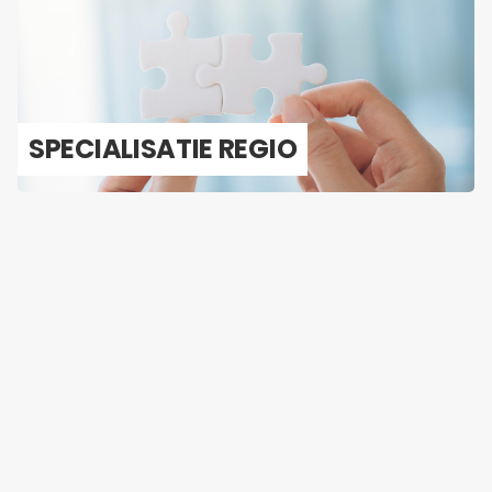
SPE­CI­A­LI­SA­TIE REGIO