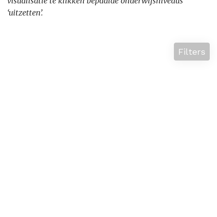
visualisatie te klikken bepaalde onderwijsniveaus
‘uitzetten’.
Filters