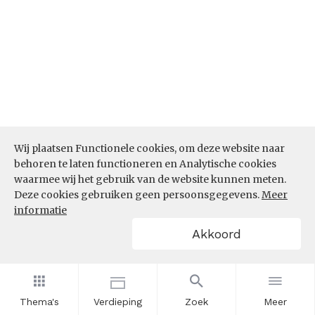
Wij plaatsen Functionele cookies, om deze website naar
behoren te laten functioneren en Analytische cookies
Bron:
CBS microdata (EBB)
(05-03-2026)
waarmee wij het gebruik van de website kunnen meten.
Werkenden deelname leven lang
Deze cookies gebruiken geen persoonsgegevens.
Meer
informatie
leren (%)
Akkoord
In hoeverre nemen werkenden binnen de sector
Handel deel aan leven lang leren? Is het aandeel
werkenden dat deelneemt aan leven lang leren in
de sector Handel de afgelopen jaren toe- of
Thema's
Verdieping
Zoek
Meer