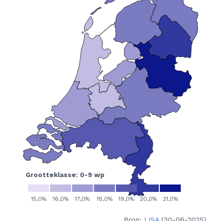
Bron:
LISA
(30-06-2025)