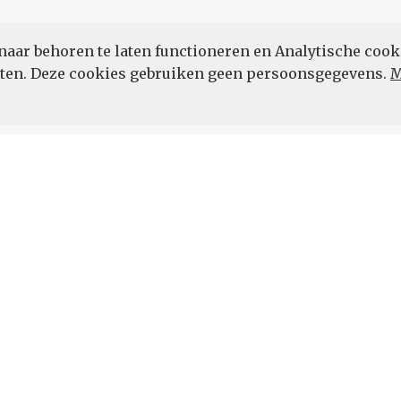
naar behoren te laten functioneren en Analytische cook
POWERED BY
eten. Deze cookies gebruiken geen persoonsgegevens.
M
Vul hier uw e-mailadres in.
 de hoogte.