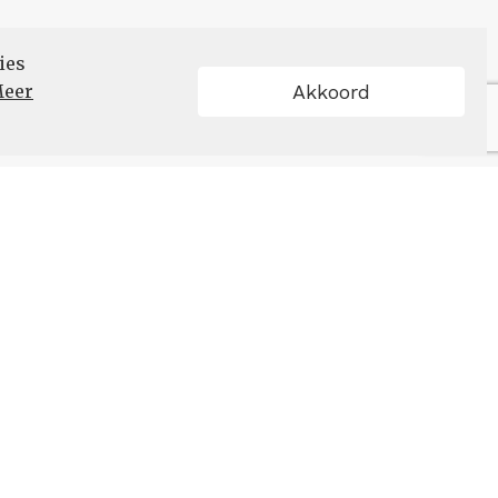
ies
eer
Akkoord
Schrijf u in