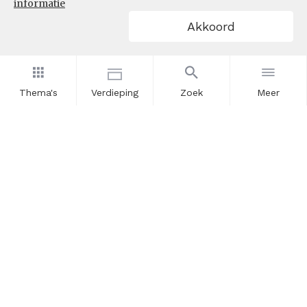
informatie
Akkoord
Thema's
Verdieping
Zoek
Meer
Nieuwsbrief
Schrijf u in voor onze nieuwsupdates en blijf op de hoogte.