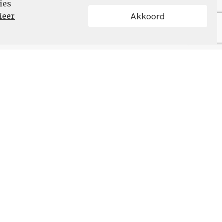
ies
eer
Akkoord
Schrijf u in
VOLG ONS