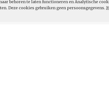
naar behoren te laten functioneren en Analytische cook
POWERED BY
eten. Deze cookies gebruiken geen persoonsgegevens.
M
Vul hier uw e-mailadres in.
 de hoogte.
 DIENSTEN
OVER ONS