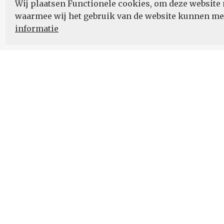
Wij plaatsen Functionele cookies, om deze website 
waarmee wij het gebruik van de website kunnen m
informatie
Nieuwsbrief
Schrijf u in voor onze nieuwsupdates en blijf op
ONZE