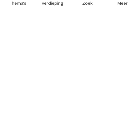
Thema's
Verdieping
Zoek
Meer
Nieuwsbrief
Schrijf u in voor onze nieuwsupdates en blijf op de hoogte.
Vul hier uw e-mailadres in.
Schrijf u in