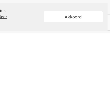
ies
eer
Akkoord
Schrijf u in