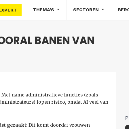
THEMA'S
SECTOREN
BER
EXPERT
 VOORAL BANEN VAN
: Met name administratieve functies (zoals
dministrateurs) lopen risico, omdat AI veel van
P
dst geraakt
: Dit komt doordat vrouwen