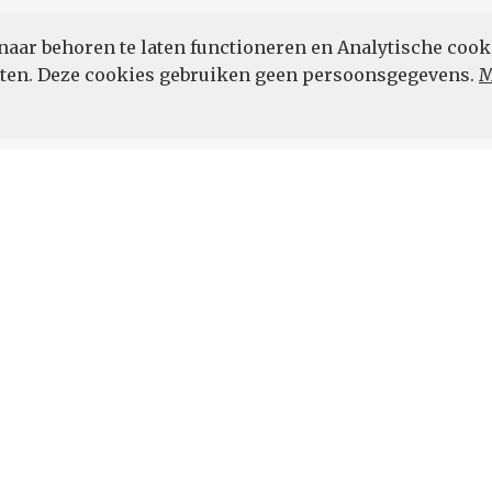
naar behoren te laten functioneren en Analytische cook
POWERED BY
eten. Deze cookies gebruiken geen persoonsgegevens.
M
Vul hier uw e-mailadres in.
 de hoogte.