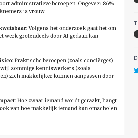
soort administratieve beroepen. Ongeveer 86%
knemers is vrouw.
T
 kwetsbaar
: Volgens het onderzoek gaat het om
t werk grotendeels door AI gedaan kan
D
isico
: Praktische beroepen (zoals conciërges)
 terwijl sommige kenniswerkers (zoals
sten) zich makkelijker kunnen aanpassen door
mpact
: Hoe zwaar iemand wordt geraakt, hangt
ar ook van hoe makkelijk iemand kan omscholen