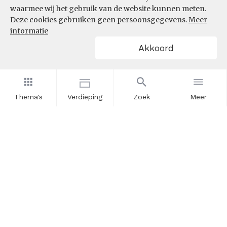
waarmee wij het gebruik van de website kunnen meten.
Deze cookies gebruiken geen persoonsgegevens.
Meer
informatie
Akkoord
Thema's
Verdieping
Zoek
Meer
Nieuwsbrief
Schrijf u in voor onze nieuwsupdates en blijf op de hoogte.